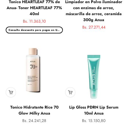
Tonico HEARTLEAF 77% de
Limpiador en Polvo iluminador
Anua- Toner HEARTLEAF 77%
con enzimas de arroz,
40ml
máscarilla de arroz, ceramida
300g Anua
Precio de oferta
Bs. 11.363,10
Precio normal
Precio de oferta
Bs. 27.271,44
Consulta descuento para pagos en USD
Precio norma
Tonico Hidratante Rice 70
Lip Gloss PDRN Lip Serum
Glow Milky Anua
10ml Anua
Precio de oferta
Precio de oferta
Bs. 24.241,28
Bs. 15.150,80