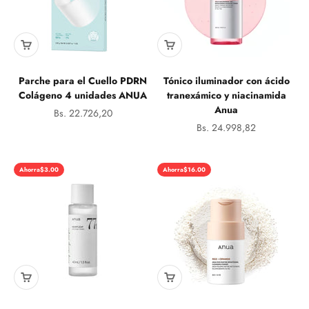
Parche para el Cuello PDRN
Tónico iluminador con ácido
Colágeno 4 unidades ANUA
tranexámico y niacinamida
Anua
Precio de oferta
Bs. 22.726,20
Precio de oferta
Bs. 24.998,82
Ahorra
$3.00
Ahorra
$16.00