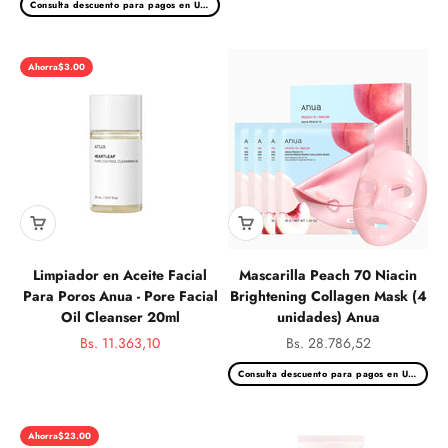
Consulta descuento para pagos en USD
Ahorra
$3.00
Limpiador en Aceite Facial
Mascarilla Peach 70 Niacin
Para Poros Anua - Pore Facial
Brightening Collagen Mask (4
Oil Cleanser 20ml
unidades) Anua
Precio de oferta
Precio de oferta
Bs. 11.363,10
Bs. 28.786,52
Precio normal
Consulta descuento para pagos en USD
Ahorra
$23.00