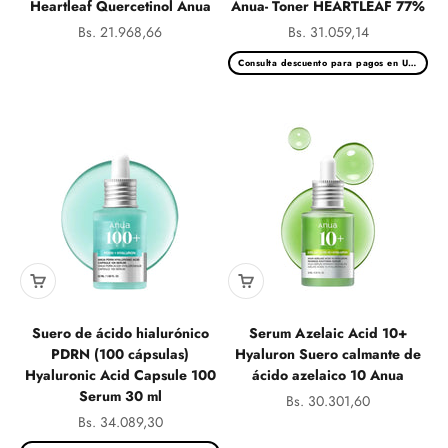
Heartleaf Quercetinol Anua
Anua- Toner HEARTLEAF 77%
Precio de oferta
Precio de oferta
Bs. 21.968,66
Bs. 31.059,14
Consulta descuento para pagos en USD
Suero de ácido hialurónico
Serum Azelaic Acid 10+
PDRN (100 cápsulas)
Hyaluron Suero calmante de
Hyaluronic Acid Capsule 100
ácido azelaico 10 Anua
Serum 30 ml
Precio de oferta
Bs. 30.301,60
Precio de oferta
Bs. 34.089,30