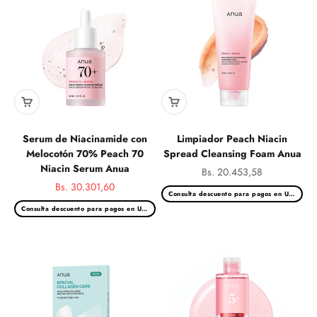
Serum de Niacinamide con
Limpiador Peach Niacin
Melocotón 70% Peach 70
Spread Cleansing Foam Anua
Niacin Serum Anua
Precio de oferta
Bs. 20.453,58
Precio de oferta
Bs. 30.301,60
Consulta descuento para pagos en USD
Precio normal
Consulta descuento para pagos en USD