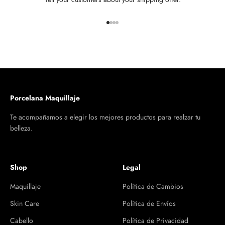
Ir al artículo 1
Ir al artículo 2
Ir al artículo 3
Ir al artículo 4
Porcelana Maquillaje
Te acompañamos a elegir los mejores productos para realzar tu
belleza.
Shop
Legal
Maquillaje
Política de Cambios
Skin Care
Política de Envíos
Cabello
Política de Privacidad