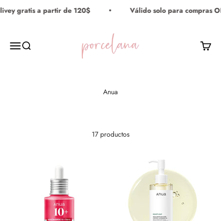
Ir al contenido
ey gratis a partir de 120$
Válido solo para compras ONL
Porcelana Maquillaje
Menú
Buscar
Carrito
17 productos