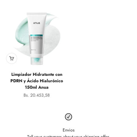
Limpiador Hidratante con
PDRN y Ácido Hialurónico
150ml Anua
Precio de oferta
Bs. 20.453,58
Envios
Tell your customers about your shipping offer.