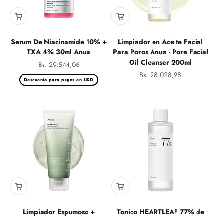
Serum De Niacinamide 10% +
Limpiador en Aceite Facial
TXA 4% 30ml Anua
Para Poros Anua - Pore Facial
Oil Cleanser 200ml
Precio de oferta
Bs. 29.544,06
Precio de oferta
Bs. 28.028,98
Descuento para pagos en USD
Limpiador Espumoso +
Tonico HEARTLEAF 77% de