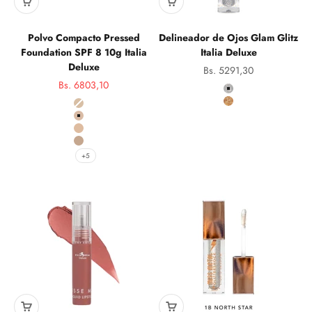
Polvo Compacto Pressed
Delineador de Ojos Glam Glitz
Foundation SPF 8 10g Italia
Italia Deluxe
Deluxe
Precio de oferta
Bs. 5291,30
Precio de oferta
Bs. 6803,10
Color
Precio normal
A1 Plata
Color
A5 Bronce
803 Natural Beige
804 Sand Beige
805 Medium Beige
806 Soft Beige
+5