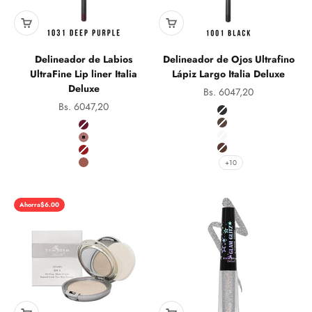
Delineador de Labios
Delineador de Ojos Ultrafino
UltraFine Lip liner Italia
Lápiz Largo Italia Deluxe
Deluxe
Precio de oferta
Bs. 6047,20
Precio de oferta
Bs. 6047,20
Color
1001 Black
Color
1002 Dark Brown
Deep Purple it
1004 White
Natural it
1009 Medium Brown
Apple Red it
+10
Natural Beige it
Ahorra
$6.00