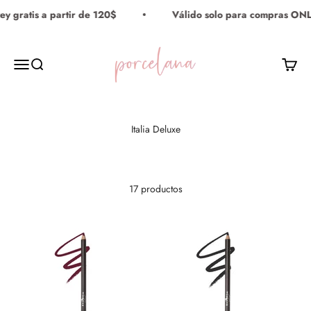
Ir al contenido
 gratis a partir de 120$
Válido solo para compras ONLIN
Porcelana Maquillaje
Menú
Buscar
Carrito
17 productos