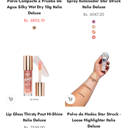
Polvo Compacto a Prueba De
Spray Iluminador Star Struck
Agua Silky Wet Dry 10g Italia
Italia Deluxe
Deluxe
Precio de oferta
Bs. 6047,20
Precio de oferta
Bs. 6803,10
color
Precio normal
01-Galaxy
Color
02-Luna
09 Natural Tan
03-Sol
04-Venus
Lip Gloss Thirsty Pout Hi-Shine
Polvo de Hadas Star Struck -
Italia Deluxe
Loose Highlighter Italia
Deluxe
Precio de oferta
Bs. 7559,00