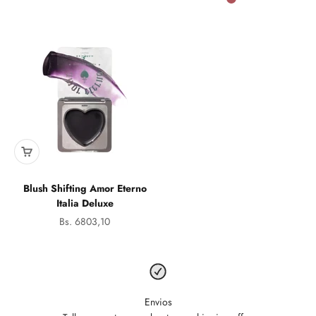
Bebecita
Blush Shifting Amor Eterno
Italia Deluxe
Precio de oferta
Bs. 6803,10
Envios