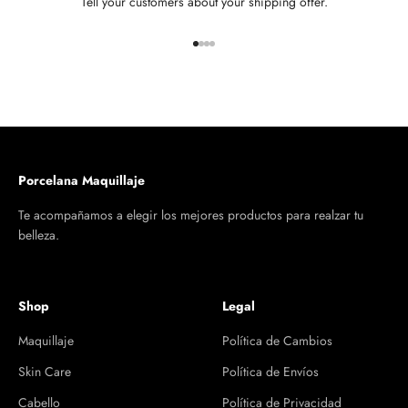
Tell your customers about your shipping offer.
Ir al artículo 1
Ir al artículo 2
Ir al artículo 3
Ir al artículo 4
Porcelana Maquillaje
Te acompañamos a elegir los mejores productos para realzar tu
belleza.
Shop
Legal
Maquillaje
Política de Cambios
Skin Care
Política de Envíos
Cabello
Política de Privacidad