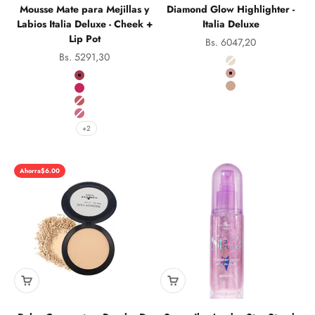
Mousse Mate para Mejillas y
Diamond Glow Highlighter -
Labios Italia Deluxe - Cheek +
Italia Deluxe
Lip Pot
Precio de oferta
Bs. 6047,20
Precio de oferta
Bs. 5291,30
Color
01 Ice Diamond
Color
02 Princess Cut
Macaron
03 Champagne Glo
Raspberry tart
Cajeta
Pastelito
+2
Ahorra
$6.00