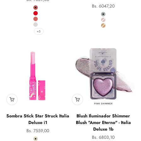
Precio de oferta
Bs. 6047,20
Color
Mauvelous
Color
Popsicle
Shooting Star
Orgasm
Supernova
Ice Queen
Stellar
+5
Sombra Stick Star Struck Italia
Blush Iluminador Shimmer
Deluxe i1
Blush "Amor Eterno" - Italia
Deluxe 1b
Precio de oferta
Bs. 7559,00
Precio de oferta
Bs. 6803,10
Color