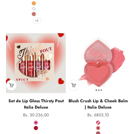
Eclipse
Solara
Crystal
Vortex
+2
Set de Lip Gloss Thirsty Pout
Blush Crush Lip & Cheek Balm
Italia Deluxe
| Italia Deluxe
Precio de oferta
Precio de oferta
Bs. 30.236,00
Bs. 6803,10
Color
Color
Cutie
01 Tease
Spicy
03 Bae