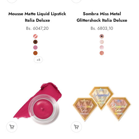
Mousse Matte Liquid Lipstick
Sombra Miss Metal
Italia Deluxe
Glittershock Italia Deluxe
Precio de oferta
Precio de oferta
Bs. 6047,20
Bs. 6803,10
color
Color
01 Almond
4B Gizmo
02 Cocoa
6B Fairy Dust
03 Flirty
7B Lust
04 Lethal
8B Bronzed
+8