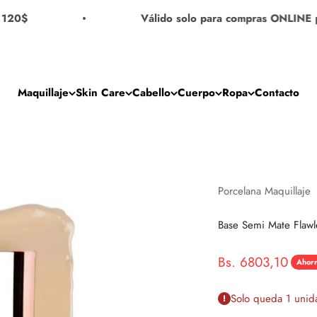
0$
Válido solo para compras ONLINE por 
Maquillaje
Skin Care
Cabello
Cuerpo
Ropa
Contacto
Porcelana Maquillaje
Base Semi Mate Flawle
Precio de oferta
Bs. 6803,10
Ahor
Precio
Solo queda 1 unid