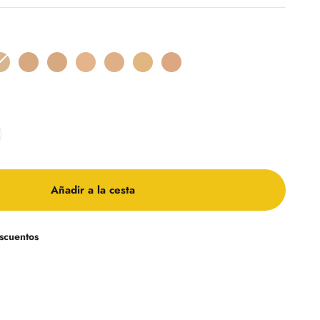
0
FS 4.6
FS 5.0
FS 5.5
FS 6.0
FS 6.5
FS 7.0
FS 7.5
Añadir a la cesta
scuentos