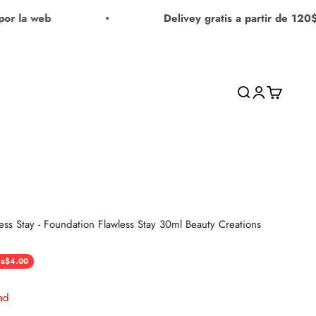
la web
Delivey gratis a partir de 120$
Buscar
Iniciar sesión
Carrito
ss Stay - Foundation Flawless Stay 30ml Beauty Creations
ra
$4.00
 normal
ad