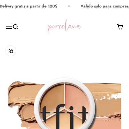
Ir al contenido
elivey gratis a partir de 120$
Válido solo para compras
Porcelana Maquillaje
Menú
Buscar
Carrito
Zoom