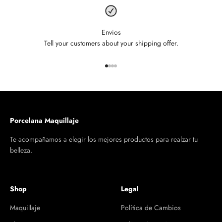
Envios
Tell your customers about your shipping offer.
Ir al artículo 1
Ir al artículo 2
Ir al artículo 3
Ir al artículo 4
Porcelana Maquillaje
Te acompañamos a elegir los mejores productos para realzar tu
belleza.
Shop
Legal
Maquillaje
Política de Cambios