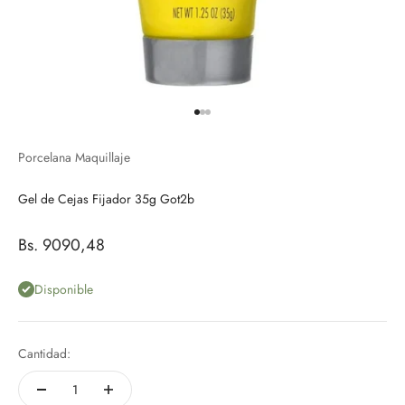
Ir al artículo 1
Ir al artículo 2
Ir al artículo 3
Porcelana Maquillaje
Gel de Cejas Fijador 35g Got2b
Precio de oferta
Bs. 9090,48
Disponible
Cantidad: