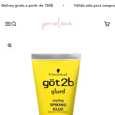
Ir al contenido
Delivey gratis a partir de 120$
Válido solo para compra
Porcelana Maquillaje
Menú
Buscar
Carrito
Zoom