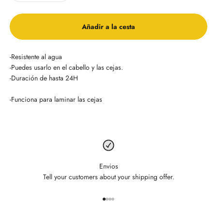
Añadir a la cesta
-Resistente al agua
-Puedes usarlo en el cabello y las cejas.
-Duración de hasta 24H
-Funciona para laminar las cejas
Envios
Tell your customers about your shipping offer.
Ir al artículo 1
Ir al artículo 2
Ir al artículo 3
Ir al artículo 4