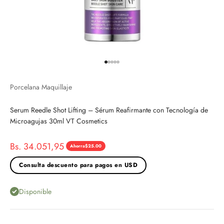
Ir al artículo 1
Ir al artículo 2
Ir al artículo 3
Ir al artículo 4
Ir al artículo 5
Porcelana Maquillaje
Serum Reedle Shot Lifting – Sérum Reafirmante con Tecnología de
Microagujas 30ml VT Cosmetics
Precio de oferta
Bs. 34.051,95
Ahorra
$25.00
Precio normal
Consulta descuento para pagos en USD
Disponible