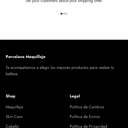
Tell your customers about your shipping offer.
Ir al artículo 1
Ir al artículo 2
Ir al artículo 3
Ir al artículo 4
Porcelana Maquillaje
Te acompañamos a elegir los mejores productos para realzar tu
belleza.
Shop
Legal
Maquillaje
Política de Cambios
Skin Care
Política de Envíos
Cabello
Política de Privacidad