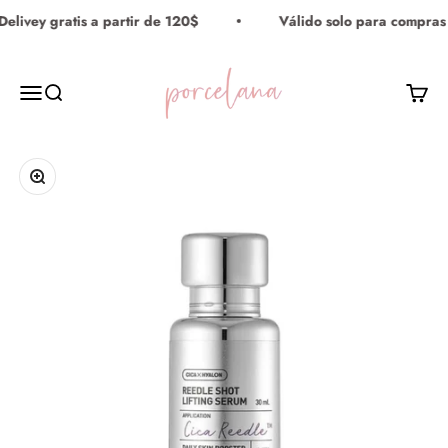
Ir al contenido
elivey gratis a partir de 120$
Válido solo para compras
Porcelana Maquillaje
Menú
Buscar
Carrito
Zoom