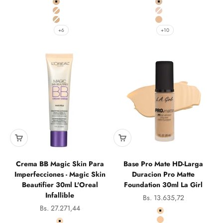
FS 3.6
118 Light Beige Matte
FS 4.0
120 Classic Ivory Mat
FS 4.6
128 Warm Nude Matt
+6
+10
Crema BB Magic Skin Para
Base Pro Mate HD-Larga
Imperfecciones - Magic Skin
Duracion Pro Matte
Beautifier 30ml L'Oreal
Foundation 30ml La Girl
Infallible
Precio de oferta
Bs. 13.635,72
Precio de oferta
Bs. 27.271,44
Color
671 Ivory
Color