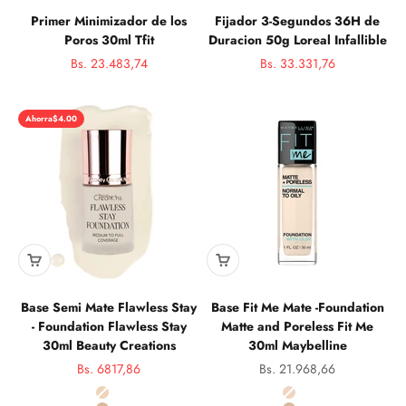
Primer Minimizador de los
Fijador 3-Segundos 36H de
Poros 30ml Tfit
Duracion 50g Loreal Infallible
Precio de oferta
Precio de oferta
Bs. 23.483,74
Bs. 33.331,76
Precio normal
Precio norma
Ahorra
$4.00
Base Semi Mate Flawless Stay
Base Fit Me Mate -Foundation
- Foundation Flawless Stay
Matte and Poreless Fit Me
30ml Beauty Creations
30ml Maybelline
Precio de oferta
Precio de oferta
Bs. 6817,86
Bs. 21.968,66
Precio normal
Color
Color
FS 2.0
110 Porcelain Matte