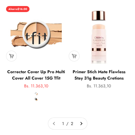
Ahorra
$16.00
Corrector Cover Up Pro Multi
Primer Stich Mate Flawless
Cover All Cover 15G Tfit
Stay 31g Beauty Cretions
Precio de oferta
Precio de oferta
Bs. 11.363,10
Bs. 11.363,10
Precio normal
color
01 Neutral
02 Warm
04 Dark
1 / 2