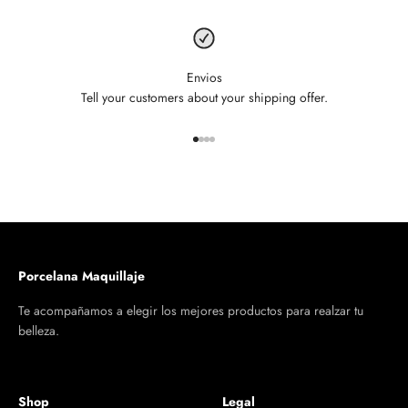
Envios
Tell your customers about your shipping offer.
Ir al artículo 1
Ir al artículo 2
Ir al artículo 3
Ir al artículo 4
Porcelana Maquillaje
Te acompañamos a elegir los mejores productos para realzar tu
belleza.
Shop
Legal