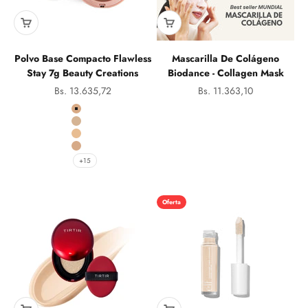
Polvo Base Compacto Flawless
Mascarilla De Colágeno
Stay 7g Beauty Creations
Biodance - Collagen Mask
Precio de oferta
Precio de oferta
Bs. 13.635,72
Bs. 11.363,10
Color
1.0
2.0
2.5
4.0
+15
Oferta