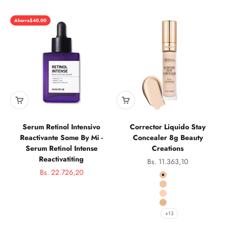
Ahorra
$40.00
Serum Retinol Intensivo
Corrector Liquido Stay
Reactivante Some By Mi -
Concealer 8g Beauty
Serum Retinol Intense
Creations
Reactivatiting
Precio de oferta
Bs. 11.363,10
Precio de oferta
Bs. 22.726,20
Color
Precio normal
C4
C5
C6
C7
+13