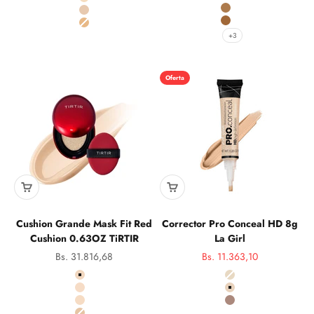
672 Bisque
810 Fair/Pale
679 Warm Sienna
812 Light/Clair
680 Golden Bronze
814 Medium/Moyen
+3
Oferta
Cushion Grande Mask Fit Red
Corrector Pro Conceal HD 8g
Cushion 0.63OZ TiRTIR
La Girl
Precio de oferta
Precio de oferta
Bs. 31.816,68
Bs. 11.363,10
Precio norma
color
Color
17C Porcelain
969 Porcelain
17N Vainilla
970 Light Ivory
17W Francesa
987 Beautiful Bronz