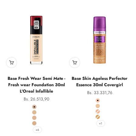
Base Fresh Wear Semi Mate -
Base Skin Ageless Perfector
Fresh wear Foundation 30ml
Essence 30ml Covergirl
L'Oreal Infallible
Precio de oferta
Bs. 33.331,76
Precio de oferta
Bs. 26.513,90
Color
20 Light-Pale
Color
25 Neutral
420 True Beige
30 light-Medium
425 Linen
40 Medium
440 Natural Rose
+1
445 Vanilla
+6