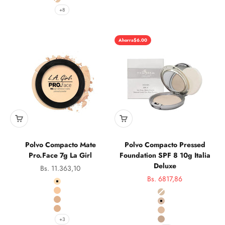
21N Ivory
+8
Ahorra
$6.00
Polvo Compacto Mate
Polvo Compacto Pressed
Pro.Face 7g La Girl
Foundation SPF 8 10g Italia
Deluxe
Precio de oferta
Bs. 11.363,10
Precio de oferta
Bs. 6817,86
Color
Precio normal
601 Fair
Color
603 Porcelain
803 Natural Beige
605 Nude Beige
804 Sand Beige
606 Buff
805 Medium Beige
+3
806 Soft Beige