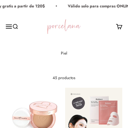
Ir al contenido
atis a partir de 120$
Válido solo para compras ONLINE 
Porcelana Maquillaje
Menú
Buscar
Carrito
45 productos