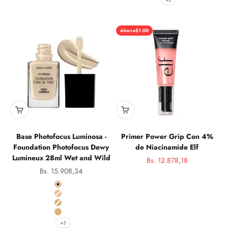
Ahorra
$1.00
Base Photofocus Luminosa -
Primer Power Grip Con 4%
Foundation Photofocus Dewy
de Niacinamide Elf
Lumineux 28ml Wet and Wild
Precio de oferta
Bs. 12.878,18
Precio norma
Precio de oferta
Bs. 15.908,34
Color
19 Soft Ivory
22 Soft Beige
23 Buff Bisque
24 Golden Beige
+3