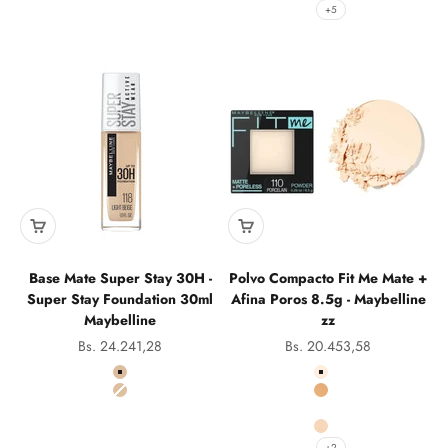
+5
Base Mate Super Stay 30H -
Polvo Compacto Fit Me Mate +
Super Stay Foundation 30ml
Afina Poros 8.5g - Maybelline
Maybelline
zz
Precio de oferta
Precio de oferta
Bs. 24.241,28
Bs. 20.453,58
Color
Color
118 Light Beige Super Stay
110 Porcelain Powde
128 Warm Nude Super Stay
128 Warm Nude Pow
130 Classic Ivory Po
220 Natural Beige P
+2