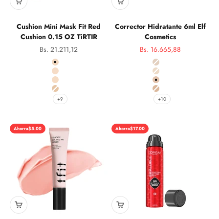
Cushion Mini Mask Fit Red
Corrector Hidratante 6ml Elf
Cushion 0.15 OZ TiRTIR
Cosmetics
Precio de oferta
Precio de oferta
Bs. 21.211,12
Bs. 16.665,88
Precio norma
color
Color
17C Porcelain
Fair Warn 821
17N Vainilla
Light Ivory 823
17W Francesa
Light Sand 824
21N Ivory
Light Peach 825
+9
+10
Ahorra
$5.00
Ahorra
$17.00